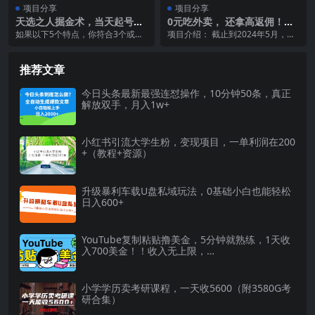
项目分享
项目分享
天选之人掘金术，当天起号，
0元吃外卖， 还拿高返佣！自
7条作品涨粉4000+，单月变现
用省钱，分享赚钱，小白也能
如果以下5个特点，你符合3个或者
项目介绍： 截止到2024年5月，我
2.8w天选之人掘…
轻松日入四位数
3个以上的，一定要好好看这个课
国网上外卖用户达5.35亿人，比20
程！【内含彩蛋，不...
23年1...
推荐文章
今日头条最新最强连怼操作，10分钟50条，真正
解放双手，月入1w+
小红书引流大学生粉，变现项目，一单利润在200
+（教程+资源）
升级暴利车载U盘私域玩法，0基础小白也能轻松
日入600+
YouTube复制粘贴撸美金，5分钟就熟练，1天收
入700美金！！收入无上限，…
小学学历卖考研课程，一天收5600（附3580G考
研合集）