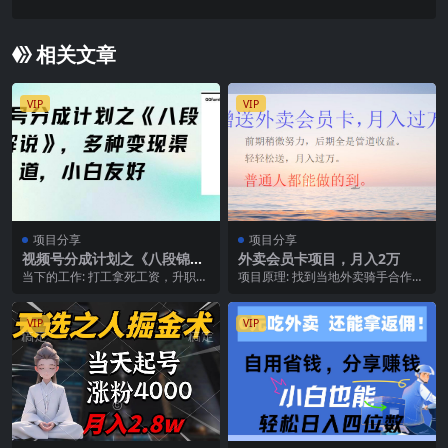
己的年货原创图文
相关文章
VIP
VIP
项目分享
项目分享
视频号分成计划之《八段锦解
外卖会员卡项目，月入2万
说》，多种变现渠道，小白友
当下的工作: 打工拿死工资，升职加
项目原理: 找到当地外卖骑手合作，
好（教程+素材）
薪?遥遥无期? 合伙做生意，小股东
把利润的30%给外卖骑手，叫外卖
没啥话语权?...
骑手免费把外卖...
VIP
VIP