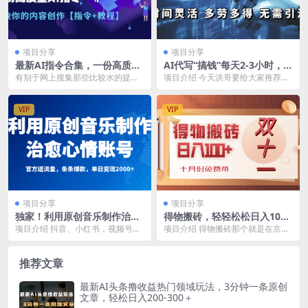
项目分享
项目分享
最新AI指令合集，一份高质量
AI代写“搞钱”每天2-3小时，无
Ai指令，解决你的内容创作
需引流，轻松日入300-500＋
有别于网上搜集那些比较水的提示
项目介绍 今天洪哥要给大家推荐一
【指令+教程】
词，每篇都是上千字，解决你的内
个真正靠谱的项目——AI代写。自
容创作，我拿了一套试...
从2022年底C...
VIP
VIP
项目分享
项目分享
独家！利用原创音乐制作治愈
得物搬砖，轻轻松松日入100
心情账号，条条爆款，单日变
+，十月份免费带！
项目介绍 抖音、小红书，视频号等
项目介绍 得物搬砖那个就是在京东
现2000+
平台大多都是利用别人的歌曲当励
淘宝唯品会这些平台上面，通过他
志类、疗愈类账号的...
的一些什么优惠券优...
推荐文章
最新AI头条撸收益热门领域玩法，3分钟一条原创
文章，轻松日入200-300＋