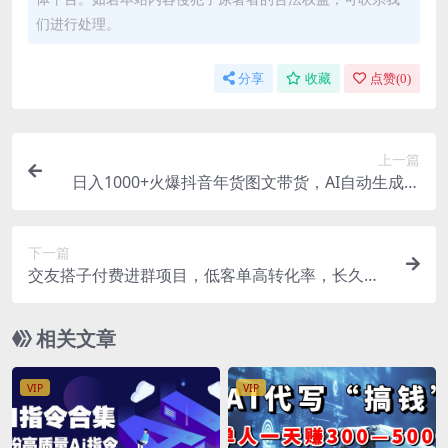
们进行处理。
分享
收藏
点赞(
0
)
上一篇
日入1000+火爆抖音年货图文带货，AI自动生成自
己的年货原创图文
下一篇
交友搭子付费进群项目，低客单高转化率，长久稳
定，单号日入200+
相关文章
VIP
VIP