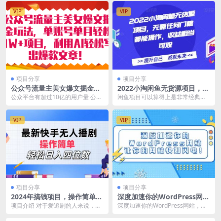
VIP
VIP
项目分享
项目分享
公众号流量主美女爆文掘金玩
2022小淘闲鱼无货源项目，无
法 单账号单月轻松8000 利用
需任何门槛都能操作，收益相
公众平台有超过10亿的用户量 公众
闲鱼项目可以算得上是非常经典的
AI轻松写出爆款文章
当可观
号单价也高 收益是高过百家号头条
项目了，入行门槛低，做得好的收
号 AI写文章...
益也是相当可观的，我...
VIP
VIP
项目分享
项目分享
2024年搞钱项目，操作简单，
深度加速你的WordPress网
轻松日入四位数，最新快手无
站，让你的网站快如闪电！
项目介绍 对于爱追剧的人来说，是
深度加速你的WordPress网站，让
人播剧
个很不错的副业，极客搞钱项目，
你的网站快如闪电！ 第一：宝塔面
追剧的同时又能赚钱...
板优化设置...