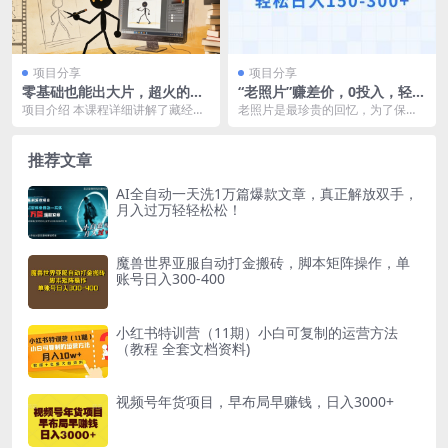
项目分享
项目分享
零基础也能出大片，超火的火
“老照片”赚差价，0投入，轻松
柴人动画教程（藏经人风格）
日入150-300+
项目介绍 本课程详细讲解了藏经人
老照片是最珍贵的回忆，为了保留
风格的动画制作过程。 有大V十几
这些记忆，对于那些已经损坏或模
条作品涨粉81万...
糊的老照片，我们可以...
推荐文章
AI全自动一天洗1万篇爆款文章，真正解放双手，
月入过万轻轻松松！
魔兽世界亚服自动打金搬砖，脚本矩阵操作，单
账号日入300-400
小红书特训营（11期）小白可复制的运营方法
（教程 全套文档资料)
视频号年货项目，早布局早赚钱，日入3000+