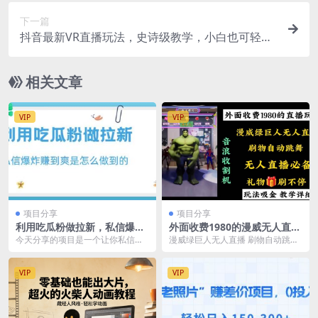
下一篇
抖音最新VR直播玩法，史诗级教学，小白也可轻松
上手，轻松日入1500+
相关文章
VIP
VIP
项目分享
项目分享
利用吃瓜粉做拉新，私信爆炸
外面收费1980的漫威无人直播
日入1000 赚到爽是怎么做到
项目，小白轻松上手撸音浪收
今天分享的项目是一个让你私信爆
漫威绿巨人无人直播 刷物自动跳舞
的【揭秘】
割器
炸的拉新思路，利用这个思路一天
无人直播必备 礼物刷不停 玩法吸金
赚个四位数轻轻松松，...
教学详细 项...
VIP
VIP