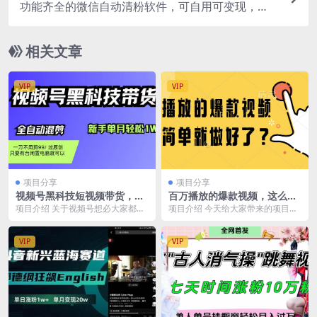
功能齐全的微信自动清粉软件，可自用可变现，一
天400+，0成本免费分享
相关文章
VIP
VIP
项目分享
项目分享
视频号黑科技短视频带货，新
百万播放的爆款视频，这么简
手也能单月到手1W+，一刀不
单就做好了？
项目介绍 关于视频号想必大家都用
项目介绍 今天给大家带来的项目是
用剪，零投资
过，他是微信旗下的一款短视频平
《百万播放的爆款视频，这么简单
台，流量非常非常大...
就做好了？》 ①上...
VIP
VIP