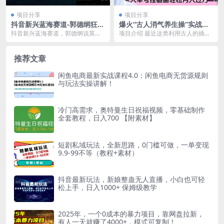
项目分享
项目分享
抖音新兴蓝海赛道-郭德纲狂飙
爆火“古人消气养生操”实战拆
English，单日涨粉1w ，单月
解，找准视频风口轻松起号，
抖音新兴蓝海赛道，郭德纲说英
项目介绍 最近这类利用古人的插画
变现20万
挂橱窗卖货轻轻松松月入过万
语，单日涨粉1w ，单月变现20万
图跳养生消气操的赛道视频非常
郭德纲说英语这个...
多，只要我们利用好A...
推荐文章
闲鱼电商最新实战课程4.0：闲鱼电商无货源规则
与玩法实操讲解！
冷门高需求，奥特曼生日祝福视频，零基础制作
全套教程，日入700 【附素材】
短剧私域玩法，全新思路，0门槛可做，一单变现
9.9-99不等（教程+素材）
抖音最新玩法，新娘整蛊无人直播，小白也可轻
松上手，日入1000+ 保姆级教学
2025年，一个0成本的暴力项目，靠网盘拉新，
有人一天就赚了4000+，模式可复制！