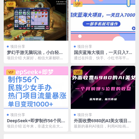
VIP
VIP
项目分享
项目分享
梦幻手游无脑玩法，小白轻松
国庆蓝海大项目，一天日入70
上手，一单30+，日入300+
00+，一部手机就可操作
项目介绍 大家好，相信大家都听说
通过在抖音、快手、小红书等平台
过抖音游戏发行人计划，但是一般
发布国庆头像制作，引起大家的共
做视频的收益都低的...
鸣，结合小程序进行变...
VIP
VIP
项目分享
项目分享
DeepSeek+即梦制作56个民
外面收费6980的AI美女项目！
族少女手办，热门项目流量暴
每月躺赚5位数收益（教程+素
项目介绍 近年来，非遗文化在大众
最新的暴利AI项目，利用AI绘画工
涨，单日变现1000+
材+工具）
视野中大放异彩，成为文化传承与
具批量生成AI美女，进行全自动多
创新的热门话题。 ...
重变现，躺赚收...