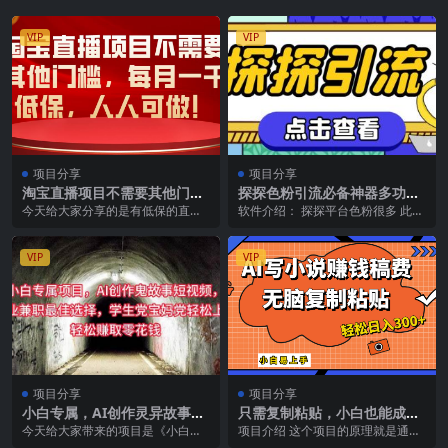
VIP
VIP
项目分享
项目分享
淘宝直播项目不需要其他门
探探色粉引流必备神器多功能
槛，每月一千低保，人人可
高效引流，解放双手全自动引
今天给大家分享的是有低保的直播
软件介绍： 探探平台色粉很多 此脚
做！
流【引流脚本+使…
项目，虽然收益不是太高，但是每
本多功能 界面简单明了 小白易上手
个月都有低保，至少1...
省去手动烦...
VIP
VIP
项目分享
项目分享
小白专属，AI创作灵异故事短
只需复制粘贴，小白也能成为
视频，副业兼职最佳选择，学
小说家，AI一键智能写小说，
今天给大家带来的项目是《小白专
项目介绍 这个项目的原理就是通过
生党宝妈党轻松…
轻松日入300+
属，AI创作灵异故事短视频，副业
AI帮我们写小说来发布到番茄小说