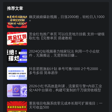
兼职最佳选择，学生...
赚取稿费的项目，...
推荐文章
幽灵娘娘爆款视频，日涨2000粉，轻松日入1000
+
赏金红包推广单页 可以任意地方挂载 支持一键领
取红包【完整单页 搭建教程
2024QQ短视频暴力独家玩法 利用一个小众软
件，无脑搬运，无需剪辑日赚…
抖音星图激励计划 单号可撸1000 2个号2000 ，
多号多得 简单易学
2026小红书高效盈利课，流量双引擎+内容工业
化+AI中台驱动，构建可复制的千万级营收模型
重装项目电脑系统零元成本长期可扩展项目：一
天可收益500