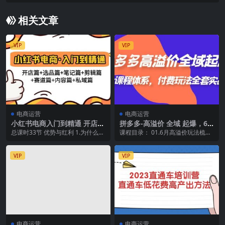
相关文章
VIP
VIP
电商运营
电商运营
小红书电商入门到精通 开店篇
拼多多-高溢价 全域 起爆，6
选品篇 笔记篇 剪辑篇 赛道篇
大课程体系，付费玩法全套实
总课时33节 优势与红利 1.为什么我
课程目录： 01.6月高溢价玩法梳理.
内容篇 私域篇
战
们一定要做小红书？ 开店篇 2.小红
mp4 02.全站课程6-9.mp4 03...
书开店...
VIP
VIP
电商运营
电商运营