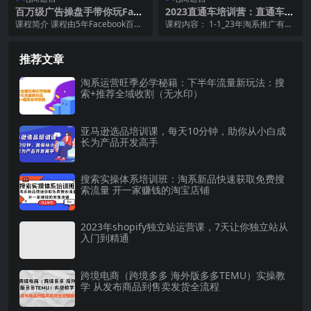
百万级广告操盘手带你玩Face
2023直通车培训营：直通车低
book全系列投放：运营和广
花费-高产出的方法公布
课程简介 课程由5年Facebook百万
课程内容： 1-1_23年淘系推广有哪
告优化技能实操
级广告操盘经验的老七，和精通Fac
些新玩法? .mp4 1-2_23年直通车...
ebo...
推荐文章
淘系运营旺季必学秘籍：下半年流量新玩法：搜
索+推荐全域收割（无水印）
亚马逊选品培训课，每天10分钟，助你从小白成
长为产品开发高手
搜索实操体系培训班：淘系新品快速获取免费搜
索流量 开一家赚钱的淘宝店铺
2023年shopify独立站运营课，7天让你独立站从
入门到精通
跨境电商（跨境多多 海外版多多TEMU）实操教
学 从发布商品到售卖发货全流程