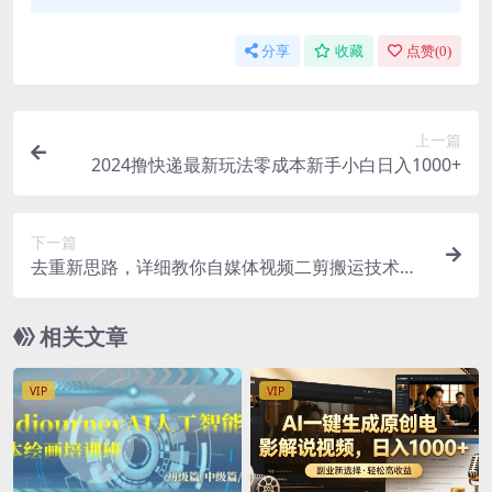
分享
收藏
点赞(
0
)
上一篇
2024撸快递最新玩法零成本新手小白日入1000+
下一篇
去重新思路，详细教你自媒体视频二剪搬运技术，
自己加工双重去重100%过…
相关文章
VIP
VIP