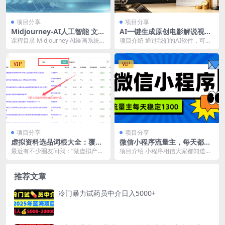
项目分享
项目分享
Midjourney-AI人工智能 文本
AI一键生成原创电影解说视
绘画培训班：初级篇/中级篇/
频，日入1000+！
课程目录 Midjourney Al绘画系统课
项目介绍 通过我们的AI软件，可以
高级篇（17节）
程|19 多图融合 amp; 角色...
一键生成原创电影解说视频，只需
几分钟就可以生成...
VIP
VIP
项目分享
项目分享
虚拟资料选品词根大全：覆盖
微信小程序流量主，每天都是
20+全行业的掘金指南
1300
最近有不少圈友问我：”做虚拟产
项目介绍 小程序相信大家都知道是
品、知识付费或者行业资料整理，
什么了，微信有微信小程序，支付
到底该从哪里入手？”...
宝有支付宝小程序，...
推荐文章
冷门暴力试药员中介日入5000+