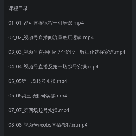
课程目录
01_01_易可直摇课程一引导课.mp4
02_02_视频号直播间流量底层逻辑.mp4
03_03_视频号直播间的7个阶段一数据化选择赛道.mp4
04_04_视频号直播及第一场起号实操.mp4
05_05第二场起号实操.mp4
06_06第三场起号实操.mp4
07_07_第四场起号实操.mp4
08_08_视频号绿obs直攝教程幕.mp4