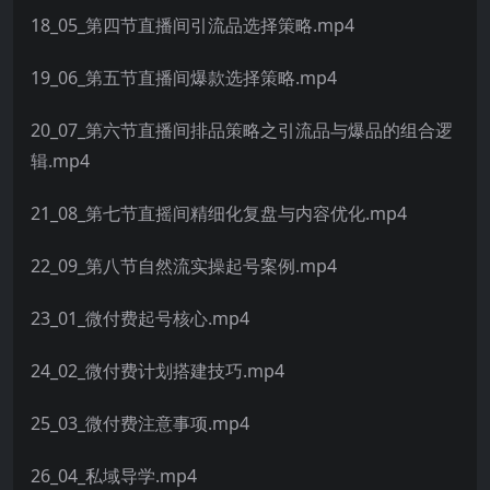
18_05_第四节直播间引流品选择策略.mp4
19_06_第五节直播间爆款选择策略.mp4
20_07_第六节直播间排品策略之引流品与爆品的组合逻
辑.mp4
21_08_第七节直摇间精细化复盘与内容优化.mp4
22_09_第八节自然流实操起号案例.mp4
23_01_微付费起号核心.mp4
24_02_微付费计划搭建技巧.mp4
25_03_微付费注意事项.mp4
26_04_私域导学.mp4