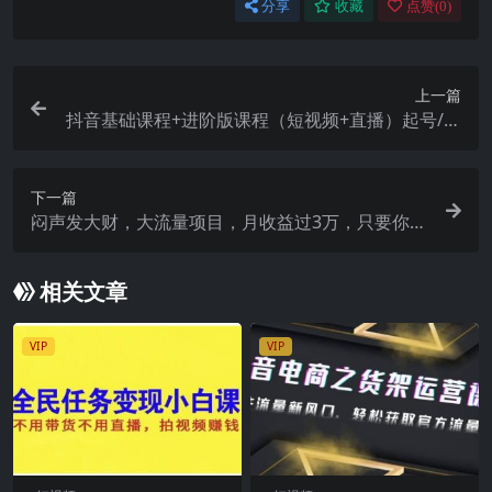
分享
收藏
点赞(
0
)
上一篇
抖音基础课程+进阶版课程（短视频+直播）起号/拍
摄/选品/直播/等等-52节
下一篇
闷声发大财，大流量项目，月收益过3万，只要你努
力，两个月就能翻身
相关文章
VIP
VIP