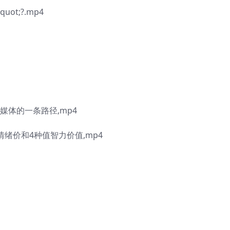
t;?.mp4
自媒体的一条路径,mp4
情绪价和4种值智力价值,mp4