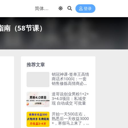
登录
指南（58节课）
推荐文章
销冠神课-签单王高情
商话术100问：一套
销售修炼高情商必修
课！
道哥说创业男粉1+2+
3+4.0项目：私域变
现 自动成交 可批量
开始一天500左右，
熟悉后一天收益3000
+，寒假马上来了，
抓住机会