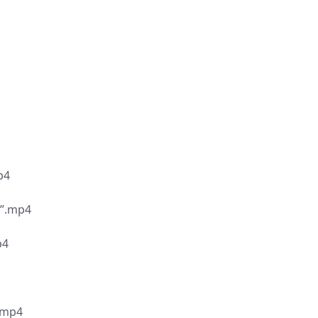
p4
.mp4
4
mp4