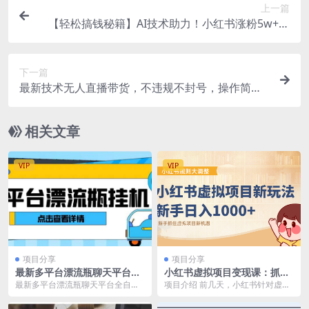
上一篇
【轻松搞钱秘籍】AI技术助力！小红书涨粉5w+，
广告一条轻松赚2000元！
下一篇
最新技术无人直播带货，不违规不封号，操作简单
小白轻松上手单日单号收…
相关文章
VIP
VIP
项目分享
项目分享
最新多平台漂流瓶聊天平台全
小红书虚拟项目变现课：抓住
自动挂机玩法，单窗口日收益
平台规则调整机遇，新手日入
最新多平台漂流瓶聊天平台全自动
项目介绍 前几天，小红书针对虚拟
30-50 【挂机脚本 使用教程】
1000+
挂机玩法，单窗口日收益30-50
类目进行了大调整，上线了专门虚
【挂机脚本 使用...
拟产品的一级类目【...