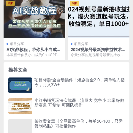
VIP
VIP
项目分享
项目分享
AI实战教程，带你从小白成为
2024视频号最新撸收益技术，
AI专家，你一定要不错过的G-
爆火赛道起号玩法，收益稳
本教程带你从小白成为ChatGPT专
今天分享的是视频号最新的撸收益
P-T风口
定，单日1000+
家，10倍提升业务生产力。 适合人
玩法，这个赛道在抖音上非常火
群：自媒体...
爆，基本上每条视频都在...
推荐文章
项目标题:全自动插件！短剧掘金2.0，简单输入指
令，月入3W+
小红书铺货玩法实战课，流量大 竞争小 非常好做
新赛道 可复制 可团队操作
某收费文章《全网最高单价，每单50-100，只需
复制粘贴》可批量操作