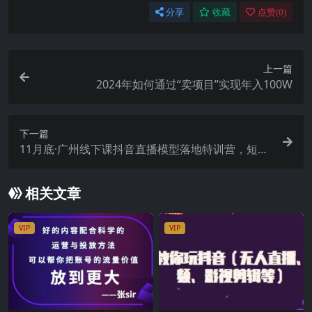
分享
收藏
点赞(
0
)
上一篇
2024年如何通过“卖项目”实现年入100W
下一篇
11月底·广州线下课抖音直播模型落地特训营，短视
频 引流+爆品+付费，短视频锤爆直播间的平播可复
制模型
相关文章
VIP
VIP