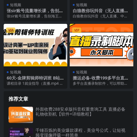
短视频
短视频
张sir账号流量增长课，告别海
白狼教你玩抖音（无人直播、
王流量，让你的流量更精准
中视频、影视剪辑等）
张sir账号流量增长课，告别海王流
白狼教你玩抖音（无人直播、中视
量，让你的流量更精准 课程介绍：
频、影视剪辑等） 前两年撸养生茶
这门课将系统...
吃肉爆单的，很多都...
VIP
VIP
短视频
短视频
60天-金牌剪辑师特训班 B站设
搬运必备-收费199多平台直播
计类第一UP主亲授 带你0基础
录制工具 实时录制高清视频自
课程目录 1就业指导（直播.mp4 2
多平台直播录制软件，可以帮助用
到就业剪辑师
动下载-脚本 教程
视频后期行业科普（直播.mg4 3文
户对抖音、快手、视频号上的直播
旅宣传...
间进行录制和检测。 ...
推荐文章
外面收费288安卓版抖音权重查询工具 直播必备
礼物收割机【软件+详细教程】
千锤百炼的美业爆款课程，美业号公式，让短视
频变现像呼吸一样简单