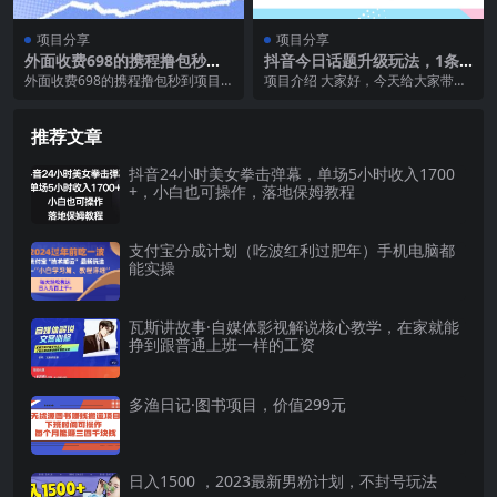
项目分享
项目分享
外面收费698的携程撸包秒到
抖音今日话题升级玩法，1条
项目，单机40-80可批量
作品涨粉5000，一部手机轻松
外面收费698的携程撸包秒到项目
项目介绍 大家好，今天给大家带来
实现日入1000+
单机4收益0-80 需要手动操作一小
的项目是《抖音今日话题升级玩
时左右 项...
法，1条作品涨粉50...
推荐文章
抖音24小时美女拳击弹幕，单场5小时收入1700
+，小白也可操作，落地保姆教程
支付宝分成计划（吃波红利过肥年）手机电脑都
能实操
瓦斯讲故事·自媒体影视解说核心教学，在家就能
挣到跟普通上班一样的工资
多渔日记·图书项目，价值299元
日入1500 ，2023最新男粉计划，不封号玩法