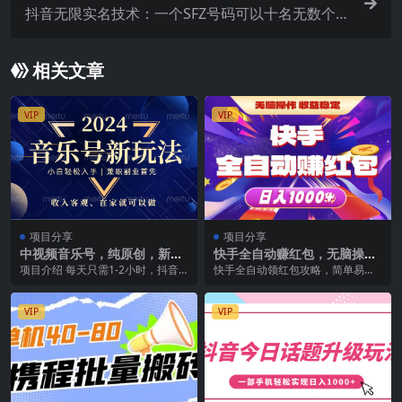
抖音无限实名技术：一个SFZ号码可以十名无数个抖
音账号，具体自己实操
相关文章
VIP
VIP
项目分享
项目分享
中视频音乐号，纯原创，新手
快手全自动赚红包，无脑操
小白都可以
作，收益稳定，日入1000+
项目介绍 每天只需1-2小时，抖音
快手全自动领红包攻略，简单易操
中视频音乐号项目，纯原创内容，
作，单日变现1000+，轻轻松松赚
轻松操作，月入可...
收益！这个项目超...
VIP
VIP