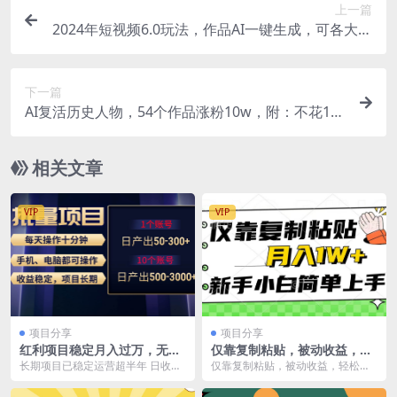
上一篇
2024年短视频6.0玩法，作品AI一键生成，可各大短
视频同发布。轻松日入3…
下一篇
AI复活历史人物，54个作品涨粉10w，附：不花1分
钱无限使用可灵方法
相关文章
VIP
VIP
项目分享
项目分享
红利项目稳定月入过万，无脑
仅靠复制粘贴，被动收益，轻
操作好上手，轻松日入300+
松月入1w+，新手小白秒上
长期项目已稳定运营超半年 日收益
仅靠复制粘贴，被动收益，轻松月
手，互联网风口项目
300+，新手小白秒上手 操作设备无
入1w+，新手小白秒上手，互联网
要求，手机和...
风口项目