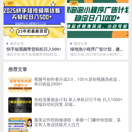
VIP
VIP
项目分享
项目分享
快手短视频带货轻松日入500+
绿泡泡小程序广告计划，傻瓜
式裂变玩法，稳定日入1000+
项目介绍 快手短视频带货轻松日入
项目介绍 2025年5月份小程序广告
500+ 课程目录 项目介绍 前期准备
计划，用手机就能挣钱的自由项
项目实操...
目！这是我们团队...
推荐文章
视频号创作者分成3.0，100％原创视频高收益，
单日收益2000+
色粉流量掘金计划 单人单机日引千粉 日入1000+
前端自动化回复 后端…
最美证件照精修课程：掌握一门赚外快技能，某
宝有人靠这技能月入过万