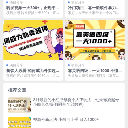
项目分享
项目分享
转发视频一天300+，正规平台
冷门项目，靠一款软件暴力掘
放心做，不看播放量，无粉丝
金日入1000＋，小白轻松上手
项目介绍 转发视频一天300+，正规
家好，今天给大家带来一个冷门项
要求，随时随地赚收益
第二天见收益
平台放心做，不看播放量，无粉丝
目，需求量非常高，比较适合新手
要求，随时随地...
小白，通过一款app...
VIP
VIP
项目分享
项目分享
餐饮人必看-如何成为外卖超神
靠英语四级，一天1000 不懂
外卖月销2000单 营业额超8w
英语也能做，小白保姆式教学
课程内容: 1课程简介1080p.mp4 2
今天给大家带来的项目是《靠英语
+秘诀其实很简单
(附:1800G资料）
第一课，影响外卖单量的基础设施1
四级，一天1000 》，很多大学把英
08...
语四级当做毕业...
推荐文章
8月最新的小红书母婴个人IP玩法，七天螺旋起号
小白长久操作(附带全部教程)
视频号新玩法 小白可上手 日入1000+