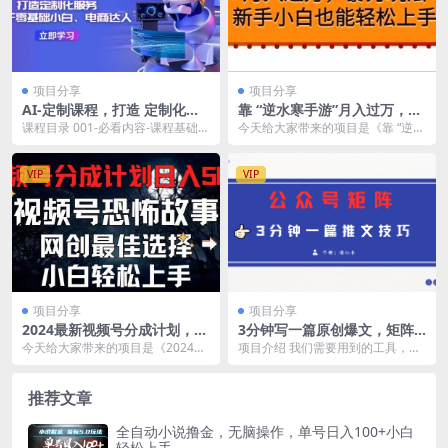
项目分享
项目分享
AI-定制课程，打造 定制化服
靠 “逆水寒手游”月入过万，暴
务（针对于零基础小白、电商
力玩法，新手小白也能轻松上
课程目录 001-必看内容-课程基础介
今天给大家带来的项目是《靠 “逆水
达人）36节课
手
绍.mp4 002-！！必看必看！！课程
寒手游”月入过万，暴力玩法，新手
方...
小白也能轻松上...
VIP
VIP
项目分享
项目分享
2024最新视频号分成计划，每
3分钟写一篇原创爆文，矩阵
天5分钟轻松月入500+，恐怖
操作公众号拉爆流量主
今天给大家带来的项目是《2024最
项目介绍 我们需要用到的工具，免
故事赛道,
新视频号分成计划，恐怖故事引爆
费Chatgpt/Cloude会员+免费mar
流量，网创项目最...
k...
推荐文章
全自动小说撸金，无脑操作，单号日入100+小白
轻松上手