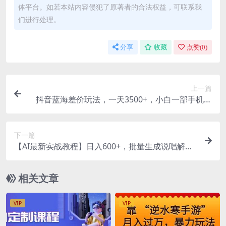
体平台。如若本站内容侵犯了原著者的合法权益，可联系我
们进行处理。
分享
收藏
点赞(
0
)
上一篇
抖音蓝海差价玩法，一天3500+，小白一部手机轻
松上手
下一篇
【AI最新实战教程】日入600+，批量生成说唱解说
视频，小白也能1天搞定百条
相关文章
VIP
VIP