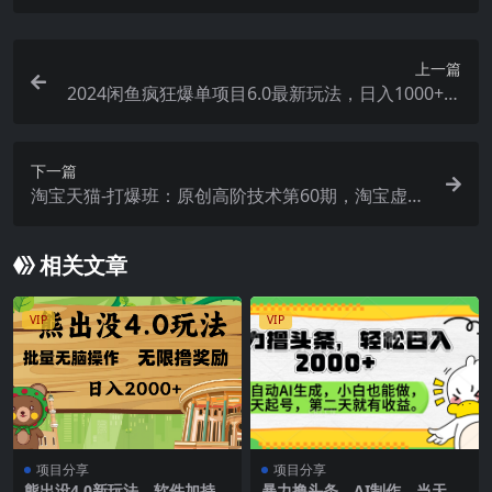
上一篇
2024闲鱼疯狂爆单项目6.0最新玩法，日入1000+玩
法分享
下一篇
淘宝天猫-打爆班：原创高阶技术第60期，淘宝虚拟
怼付费项目-18节
相关文章
VIP
VIP
项目分享
项目分享
熊出没4.0新玩法，软件加持，
暴力撸头条，AI制作，当天就