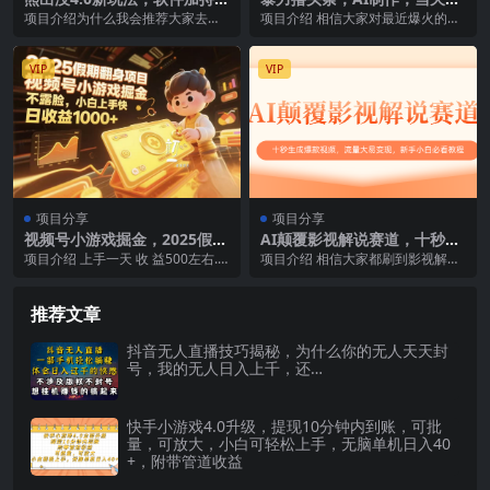
无限撸奖励，新手小白无脑矩
可以起号。第二天就有收益，
项目介绍为什么我会推荐大家去做
项目介绍 相信大家对最近爆火的今
阵操作，日入2000+
轻松日入2000+
这个项目呢？因为熊出没的电视剧
日头条项目都有所了解，也听说过
和电影在快要过来的前...
许多人都拿到了结果...
VIP
VIP
项目分享
项目分享
视频号小游戏掘金，2025假期
AI颠覆影视解说赛道，十秒生
翻身项目不露脸，小白上手快
成爆款视频，流量大易变现，
项目介绍 上手一天 收 益500左右.
项目介绍 相信大家都刷到影视解说
新手小白必看教程
暑假期间一天收益2000-3000多，2
视频，一个多小时的电影通过十几
0...
分钟甚至几分钟的解...
推荐文章
抖音无人直播技巧揭秘，为什么你的无人天天封
号，我的无人日入上千，还…
快手小游戏4.0升级，提现10分钟内到账，可批
量，可放大，小白可轻松上手，无脑单机日入40
+，附带管道收益