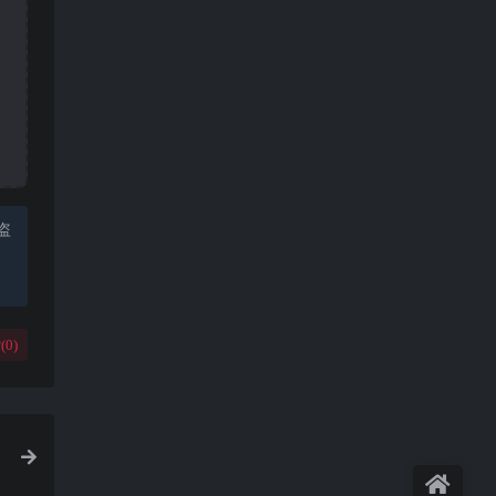
盗
(
0
)