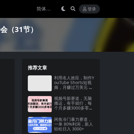
登录
会（31节）
推荐文章
利用名人效应，制作Y
ouTube Shorts短视
频，月赚过万美元 –
3个简单方法
视频号新赛道，无脑
搬运，有手就行，每
个月多赚3000多零花
钱
闲鱼冷门暴力赛道，
一单 80%利润，新人
轻松日入 3000+