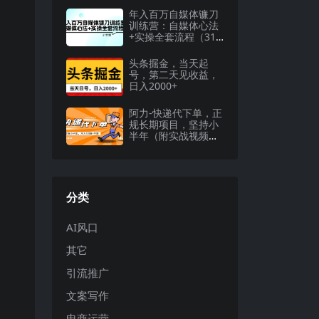
年入百万自媒体镰刀
训练营：自媒体心法
+实操全套流程（31
节课）
头条掘金，当天起
号，第二天见收益，
日入2000+
阿力-快递代下单，正
规长期项目，坚持小
半年（附实战视频教
程）
分类
AI风口
其它
引流推广
文案写作
电商运营