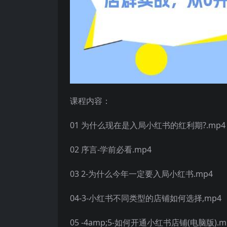
课程内容：
01 为什么现在是入局小红书的红利期?.mp4
02 序言-学前必看.mp4
03 2-为什么今年一定要入局小红书.mp4
04-3-小红书不同类型的店铺如何选择,mp4
05 -4amp;5-如何开通小红书店铺(电脑版).m