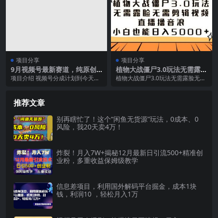
项目分享
项目分享
9月视频号最新赛道，纯原创
植物大战僵尸3.0玩法无需露脸
视频，简单操作轻松日入400+
无需剪辑视频，直播撸音浪，
项目介绍 视频号分成计划到今天已
植物大战僵尸3.0玩法无需露脸无需
小白也能日入5000+
经有一段时间了，到目前视频号还
剪辑视频，直播撸音浪，小白也能
是一个蓝海项目，一...
轻松日入5000...
推荐文章
别再瞎忙了！这个“闲鱼无货源”玩法，0成本、0
风险，我20天卖4万！
炸裂！月入7W+揭秘12月最新日引流500+精准创
业粉，多重收益保姆级教学
信息差项目，利用国外解码平台掘金，成本1块
钱，利润10 ，轻松月入1万