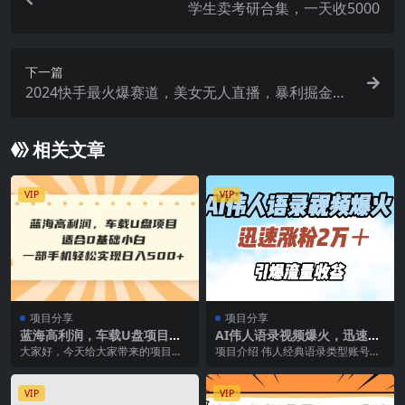
学生卖考研合集，一天收5000
下一篇
2024快手最火爆赛道，美女无人直播，暴利掘金，
简单无脑，轻松日入2000+
相关文章
VIP
VIP
项目分享
项目分享
蓝海高利润，车载U盘项目，
AI伟人语录视频爆火，迅速涨
适合0基础小白，一部手机轻
粉2万＋，引爆流量收益
大家好，今天给大家带来的项目是
项目介绍 伟人经典语录类型账号流
松实现日入500+
《蓝海暴利项目，车载音乐U盘，
量一直很不错，利用AI克隆了伟人
适合0基础小白，轻松...
的原声音，再用伟...
VIP
VIP