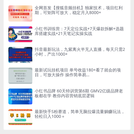
破收益单日点击测试400+
全网首发【搜狐音频挂机】独家技术，项目红利
期，可矩阵可放大，稳定月入8000+
小红书训练营：7天定位实战+7天爆款拆解+选题
库搭建实战+21天笔记实操实战
抖音最新玩法，九紫离火半无人直播，每天只需2
小时，产出1000+
最新试玩挂机项目 单号收益180+看了就会的项
目，可放大操作 操作简单易…
小红书品牌 60天特训营第6期 GMV2亿级品牌老
板都在学 教你内容营销底层逻辑
最新快手S粉赛道，简单无脑拉爆流量躺赚玩法，
轻松日入1000＋