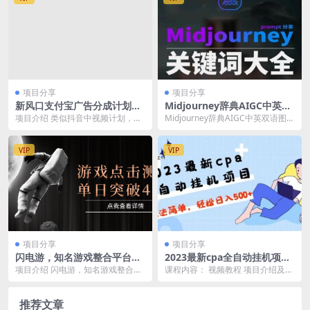
项目分享
项目分享
新风口支付宝广告分成计划，
Midjourney辞典AIGC中英双
简单0成本，单号日入500+
语图文辞典+提示关键词Prom
项目介绍 类似抖音中视频计划，抖
Midjourney辞典AIGC中英双语图文
pt大全
音中视频计划已经推出很久了。而
辞典+提示关键词Prompt大全
支付宝的视频分成计...
VIP
VIP
项目分享
项目分享
闪电游，知名游戏整合平台，
2023最新cpa全自动挂机项
项目背靠大厂，运行稳定，项
目，玩法简单，轻松日入500
项目介绍 闪电游，知名游戏整合平
课程内容： 视频教程 项目介绍及原
目操作简单，无需专业知识。
【教程 软件】
台，项目背靠大厂，运行稳定，项
理 项目介绍.docx Idinst_3.12...
支持多窗口同时运行，高效利
目操作简单，无需专...
用电脑资源进行灵活多开，突
推荐文章