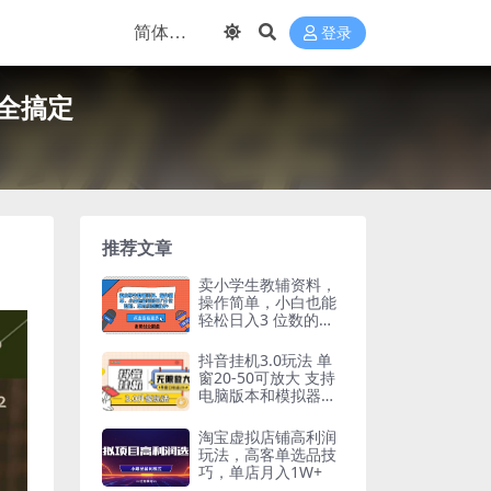
登录
全搞定
推荐文章
卖小学生教辅资料，
操作简单，小白也能
轻松日入3 位数的，
单月纯利润1W+
抖音挂机3.0玩法 单
窗20-50可放大 支持
电脑版本和模拟器
（附无限注…
淘宝虚拟店铺高利润
玩法，高客单选品技
巧，单店月入1W+