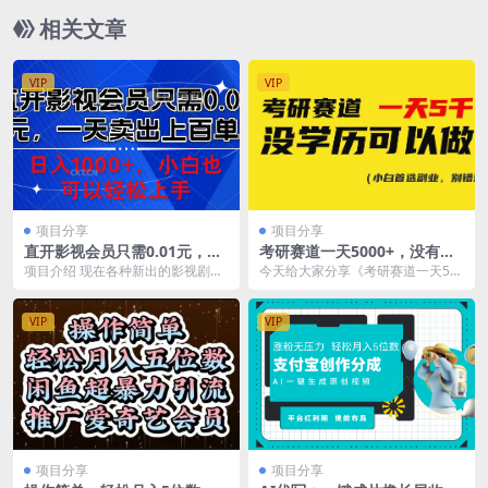
相关文章
VIP
VIP
项目分享
项目分享
直开影视会员只需0.01元，一
考研赛道一天5000+，没有学
天卖出上百单，日入1000+小
历可以做！
项目介绍 现在各种新出的影视剧，
今天给大家分享《考研赛道一天50
白也可以轻松上手。
包括之前比较热门的老片，很受人
00+，没有学历可以做！大学生考
们的喜爱，现在各种...
研项目，目前做的...
VIP
VIP
项目分享
项目分享