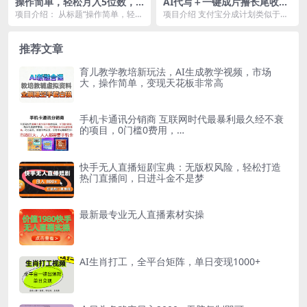
操作简单，轻松月入5位数，
AI代写＋一键成片撸长尾收
闲鱼超暴力引流推广爱奇艺会
益，支付宝创作分成，轻松日
项目介绍： 从标题“操作简单，轻松
项目介绍 支付宝分成计划类似于抖
员
入4位数
月入5位数，闲鱼超暴力引流推广爱
音中视频计划，抖音中视频计划已
奇艺会员”就知...
经出了很久了，支付...
推荐文章
育儿教学教培新玩法，AI生成教学视频，市场
大，操作简单，变现天花板非常高
手机卡通讯分销商 互联网时代最暴利最久经不衰
的项目，0门槛0费用，…
快手无人直播短剧宝典：无版权风险，轻松打造
热门直播间，日进斗金不是梦
最新最专业无人直播素材实操
AI生肖打工，全平台矩阵，单日变现1000+