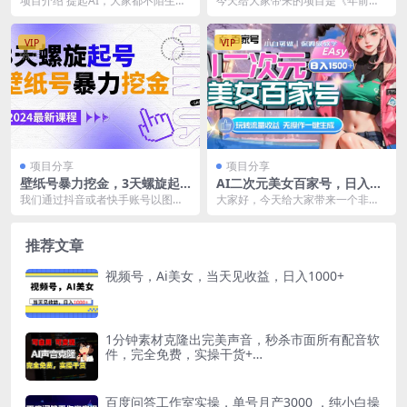
项目介绍 提起AI，大家都不陌生，
今天给大家带来的项目是《年前最
6000+
人可做，日入1000+
现在AI已经是在我们日常生活中已
暴力的项目，微信红包封面，免费
经是很常见的东...
代理，0门槛，新人可...
VIP
VIP
项目分享
项目分享
壁纸号暴力挖金，3天螺旋起
AI二次元美女百家号，日入15
号，小白也能月入1w+
00 ，无操作一键生成视频，玩
我们通过抖音或者快手账号以图文
大家好，今天给大家带来一个非常
转流量收益
的形式发布准备好的壁纸，观众要
暴力的新项目新玩法，AI二次元美
想去壁纸就必须进入我...
女百家号，我们都知...
推荐文章
视频号，Ai美女，当天见收益，日入1000+
1分钟素材克隆出完美声音，秒杀市面所有配音软
件，完全免费，实操干货+…
百度问答工作室实操，单号月产3000 ，纯小白操