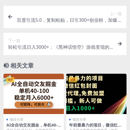
上一篇
百度引流5.0，复制粘贴，日引300+创业粉，加爆你
的微信
下一篇
轻松引流日入3000+：《黑神话悟空》游戏变现的
终极指南！引流+变现终极…
相关文章
VIP
VIP
项目分享
项目分享
AI全自动交友掘金，单机40-1
年前最暴力的项目，微信红包
00，可矩阵可放大，稳定月入
封面，免费代理，0门槛，新