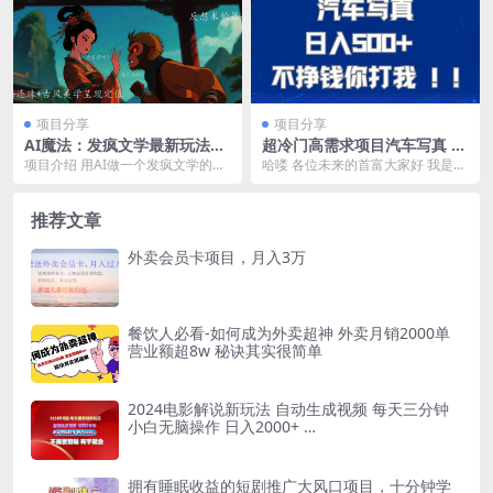
项目分享
项目分享
AI魔法：发疯文学最新玩法，
超冷门高需求项目汽车写真 日
打造爆款视频，轻松涨粉近30
入500 不挣钱你打我!极力推
项目介绍 用AI做一个发疯文学的项
哈喽 各位未来的首富大家好 我是顺
万，单日变现2000+
荐！！
目，这种内容数据非常火爆。平台
势创业圈的易恒 今天给大家带来一
上短短40多条笔...
个非常冷门的项...
推荐文章
外卖会员卡项目，月入3万
餐饮人必看-如何成为外卖超神 外卖月销2000单
营业额超8w 秘诀其实很简单
2024电影解说新玩法 自动生成视频 每天三分钟
小白无脑操作 日入2000+ …
拥有睡眠收益的短剧推广大风口项目，十分钟学