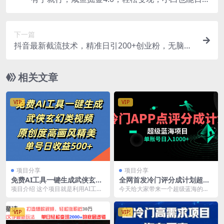
500+
下一篇
抖音最新截流技术，精准日引200+创业粉，无脑操
作，附赠详细资料！
相关文章
VIP
VIP
项目分享
项目分享
免费AI工具一键生成武侠玄幻
全网首发冷门评分成计划超级
类视频，原创度高画风精美，
蓝海项目，AI一键制作轻松日
项目介绍 这个项目就是利用AI工具
今天给大家带来一个超级蓝海的项
单号日收益500+
入1000＋
生成目前很火的武侠/玄幻类中视
目，属于一个比较冷门的平台，平
频，此工具完全免...
台流量扶持非常大，没...
VIP
VIP