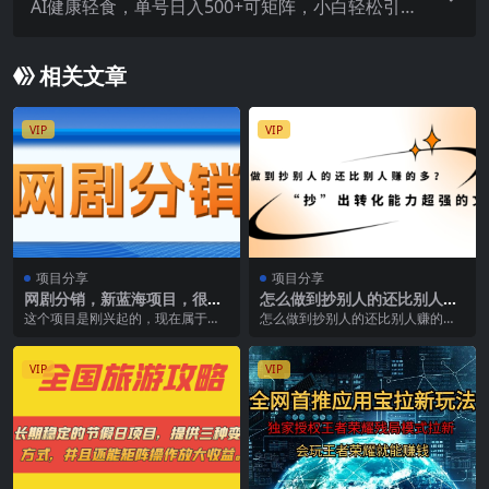
AI健康轻食，单号日入500+可矩阵，小白轻松引流
赚钱（教程+食谱）
相关文章
VIP
VIP
项目分享
项目分享
网剧分销，新蓝海项目，很轻
怎么做到抄别人的还比别人赚
松，现在入场是非常好的时机
的多？【付费文章】
这个项目是刚兴起的，现在属于蓝
怎么做到抄别人的还比别人赚的
海时期，真知道的人不多。现在入
多？【付费文章】 前言 诶，我问你
场是非常好的时机。 ...
个问题，你怎么做到...
VIP
VIP