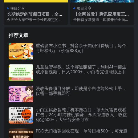
项目分享
项目分享
长期稳定的节假日项目，全国
【全网首发】腾讯应用宝王者
旅游攻略，提供三种变现方
荣耀残局模式拉新赛道，轻松
今天给大家带来一个长期稳定的节
全网首发新赛道！即将开始全面推
式，并且还能矩阵
日如1000+
假日项目，全国旅游攻略，所谓节
广！提前入局！赚蓝海项目第一桶
假日项目就是，当你想...
金！ 王者荣耀残局挑...
推荐文章
重磅发布小红书、抖音亲子知识付费项目，每个
月轻松4万 （价值888元）
儿童益智早教，这个赛道赚翻了，利用AI一键生
成原创视频，日入2000+，小白看完也能秒上手
漫改头像项目分解，即使是小白也能轻松上手，
仅需一部手机即可
小白宝妈必备纯手机零撸项目，每天只需要观看
广告，24小时纯挂机躺赚，永久管道收入，收益
稳定600+，大平台安全可靠
PDD无门槛券回收变现，单号日撸500+，可无脑