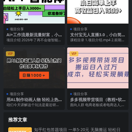
项目分享
项目分享
Ai+工作流最新流量财富，小
支付宝无人直播3.0，小白简单
白必学项目日入3000+
上手，高收益日入1500+
项目介绍 2026年了再不会做智能体
课程目录 1.项目介绍.mp4 2.前期准
就会被社会淘汰了，未来就是全民A
备账号设置上.mp4 3.前期准备账
I的时代，纯...
户...
VIP
VIP
项目分享
项目分享
用AL制作动画人物 轻松上热
多多视频带货项目（教程+软
门 作品简单好制作 日赚1000
件）
咱们今天讲解这个玩法是最近研发
面向人群 电商老板或者电商达人,
＋
出来的用al制作人物跳舞或打篮球
新手小白从0到1链接启动, 电商老鸟
的项目赛道他的原理...
从1到10...
推荐文章
知乎红包答题项目 一单5-20元 无脑搬运 轻松日