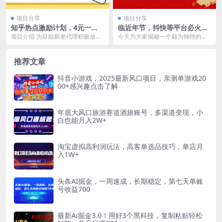
项目分享
项目分享
知乎热点激励计划，4元一
临近年节，抖快等平台必火的
单，拉新，拉失活，拉活，统
项目，财神爷无人直播间，礼
项目介绍 为鼓励新老代理积极放
今天为大家揭秘一个颇为独特的项
统有收益，小白一学就会！
物收到手软
量，知乎官方吐血给出百万补贴，
目——财神无.人直播项目。财神作
在原结算基础上新增「...
为中国传统文化中掌...
推荐文章
抖音小游戏，2025最新风口项目，亲测单游戏20
00+感兴趣点击了解
年底大风口旅游赛道酒旅账号，多渠道变现，小
白也能月入2W+
淘宝虚拟高利润玩法，高客单选品技巧，单店月
入1W+
头条AI掘金，一周速成，长期稳定，第七天单账
号收益700
最新Ai掘金3.0！用好3个黑科技，复制粘贴轻松