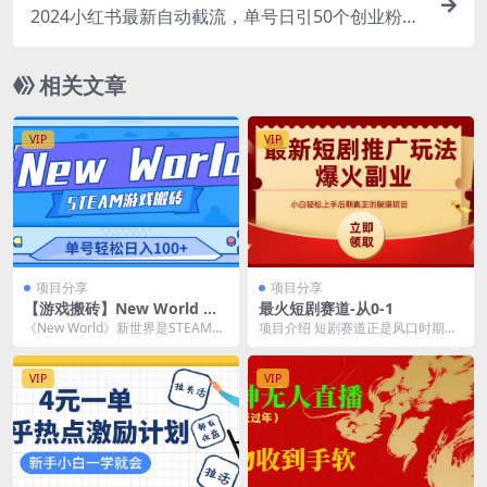
2024小红书最新自动截流，单号日引50个创业粉，
简单操作不封号玩法
相关文章
VIP
VIP
项目分享
项目分享
【游戏搬砖】New World 新
最火短剧赛道-从0-1
世界游戏搬砖项目，单号日赚
《New World》新世界是STEAM游
项目介绍 短剧赛道正是风口时期，
100+【详细操作教程】
戏平台上面的一款国外游戏，不开
如果你想从0到1认真做这个赛道，
放亚洲服...
恭喜你能看到这条...
VIP
VIP