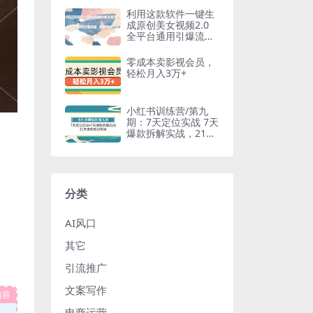
利用这款软件一键生
成原创美女视频2.0
全平台通用引爆流量
轻松日入2000＋
零成本卖影视会员，
轻松月入3万+
小红书训练营/第九
期：7天定位实战 7天
爆款拆解实战，21天
爆款笔记实操
分类
AI风口
其它
引流推广
文案写作
内容
电商运营