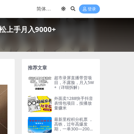
登录
上手月入9000+
推荐文章
超市录屏直播带货项
目，不露脸，月入5W
+（详细拆解）
外面卖1288快手抖音
表情包项目，按播放
量赚米
最新里程积分机票 ，
高铁，过年高爆发
期，一单300—2000
+