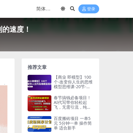
登录
利的速度！
推荐文章
【商业 即模型】100
个-改变你人生的思维
模型思维课-20节-无
水印
春节搞钱必备项目！
AI代写带你轻松起
飞，无需引流，纯执
行力，时间自由，一
天稳收200-500，稳
百度搬砖项目 一单5
赚回本！
元 5分钟一单 操作简
单 适合新手