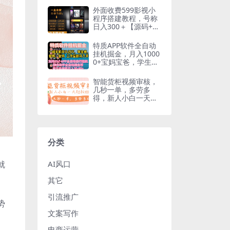
外面收费599影视小
程序搭建教程，号称
日入300＋【源码+教
程】
特质APP软件全自动
挂机掘金，月入1000
0+宝妈宝爸，学生党
必做项目
智能货柜视频审核，
几秒一单，多劳多
得，新人小白一天轻
松 300+，零门槛
分类
就
AI风口
其它
引流推广
势
文案写作
电商运营