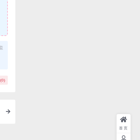
盗
(
0
)
槛
首页