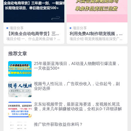
项目分享
项目分享
【闲鱼全自动电商带货】三年
利用免费AI制作萌宠视频，只
磨一剑，一朝露锋芒，长期稳
需会复制粘贴，单条作品变现
项目介绍 一、什么是闲鱼店铺？ 闲
项目介绍 萌宠类视频现在深受广大
定项目，单日稳定变现500+
三位数
鱼是阿里巴巴旗下闲置交易平台，
年轻人的喜爱，不仅可爱而且非常
为阿里巴巴继淘宝...
治愈，给现在生活压...
推荐文章
25年最新蓝海项目，AI动漫人物翻唱引爆流量，
一天收益500+
视频号人性玩法，广告双份收入，让你起号，副
业好选择
京东短视频带货，最新蓝海赛道，发视频长尾流
量，未来几年躺赚被动收益，全程从0-1详细讲解
推广软件获取收益你来吗？