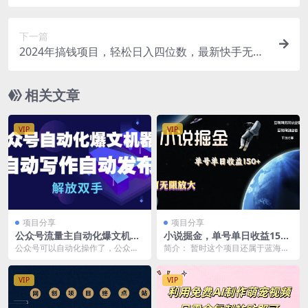
+，看完就会
下一篇
2024年搞钱项目，轻松日入四位数，最新快手无人
播剧，操作简单
相关文章
VIP
VIP
项目分享
项目分享
公众号流量主自动化爆文机器
小说掘金，单号单日收益150
人，自动写作自动发布，解放
+，多号多得，可无限放大，
公众号可以自动化操作了，公众号
简介： 暂时这个项目还属于蓝海项
双手
简单无脑操作。
流量主赛道日益拥挤，提高效率才
目，很少有人知道。 每天搞4-5张
是王道，目前自动化机...
还是没问题 ，...
VIP
VIP