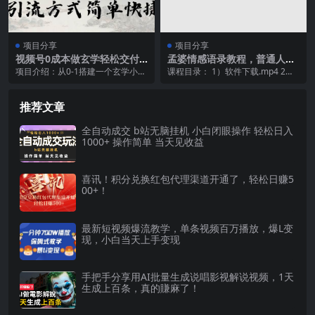
项目分享
项目分享
视频号0成本做玄学轻松交付
孟婆情感语录教程，普通人一
一单赚200引流方式简单快捷
部电脑，一个人，打造3D动画
项目介绍：从0-1搭建一个玄学小领
课程目录： 1）软件下载.mp4 2）
（教程+软件）
情感语录账号
域，一单200，轻松完成，项目本
基础操作.mp4 3）老奶奶走路教学.
身没什么难度，...
mp...
推荐文章
全自动成交 b站无脑挂机 小白闭眼操作 轻松日入
1000+ 操作简单 当天见收益
喜讯！积分兑换红包代理渠道开通了，轻松日赚5
00+！
最新短视频爆流教学，单条视频百万播放，爆L变
现，小白当天上手变现
手把手分享用AI批量生成说唱影视解说视频，1天
生成上百条，真的賺麻了！