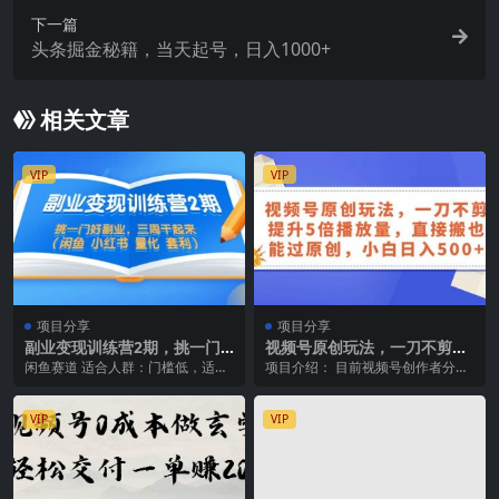
下一篇
头条掘金秘籍，当天起号，日入1000+
相关文章
VIP
VIP
项目分享
项目分享
副业变现训练营2期，挑一门
视频号原创玩法，一刀不剪提
好副业，三周干起来（闲鱼 小
升5倍播放量，直接搬也能过
闲鱼赛道 适合人群：门槛低，适合
项目介绍： 目前视频号创作者分成
红书 量化 套利）
原创，小白日入500+
所有人 预期效果：起跑营期间，成
计划爆火，很多学员在自己的赛道
功出单 套利赛道...
上无法进行原创，眼...
VIP
VIP