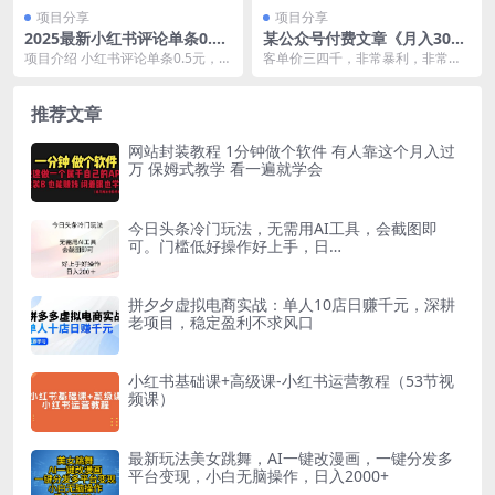
项目分享
项目分享
2025最新小红书评论单条0.5
某公众号付费文章《月入30万
元，日入300＋，无上限，详
的暴利单品》客单价三四千，
项目介绍 小红书评论单条0.5元，日
客单价三四千，非常暴利，非常经
细操作流程
非常暴利
入300＋，无上限，详细操作流程
典的一个小众类目，属医疗器械，
①兼职可做...
现在依然可以做到月入...
推荐文章
网站封装教程 1分钟做个软件 有人靠这个月入过
万 保姆式教学 看一遍就学会
今日头条冷门玩法，无需用AI工具，会截图即
可。门槛低好操作好上手，日…
拼夕夕虚拟电商实战：单人10店日赚千元，深耕
老项目，稳定盈利不求风口
小红书基础课+高级课-小红书运营教程（53节视
频课）
最新玩法美女跳舞，AI一键改漫画，一键分发多
平台变现，小白无脑操作，日入2000+