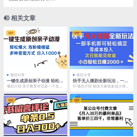
相关文章
VIP
VIP
项目分享
项目分享
一键生成原创亲子动漫 轻松爆
快手无人播剧全新玩法，一部
火 涨粉嘎嘎猛多种变现方式
手机就可以轻松搞定，零成本
项目介绍 亲子教育对话是一个非常
01项目介绍 相信大家或多或少肯定
日入1000+
投入，小白轻松…
大的流量集中地，这类赛道，非常
都接触过无人播剧这个项目，那么
的具有教培作用，对...
他们以往的要求都...
VIP
VIP