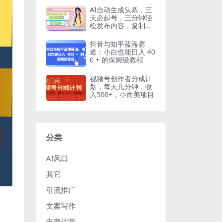
AI自动生成头条，三
天必起号，三分钟轻
松发布内容，复制粘
贴，保姆级教…
抖音与知乎蓝海赛
道：小白也能日入 40
0 + 的保姆级教程
视频号创作者分成计
划，每天几分钟，收
入500+，小而美项目
分类
AI风口
其它
引流推广
文案写作
电商运营