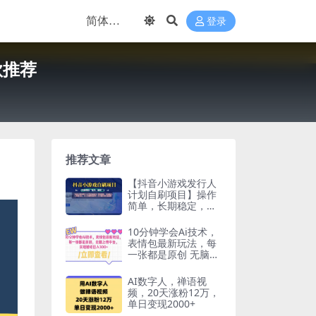
登录
款推荐
推荐文章
【抖音小游戏发行人
计划自刷项目】操作
简单，长期稳定，日
盈利500+，可工作室
矩阵放大
10分钟学会Ai技术，
表情包最新玩法，每
一张都是原创 无脑上
传平台 日入300
AI数字人，禅语视
频，20天涨粉12万，
单日变现2000+