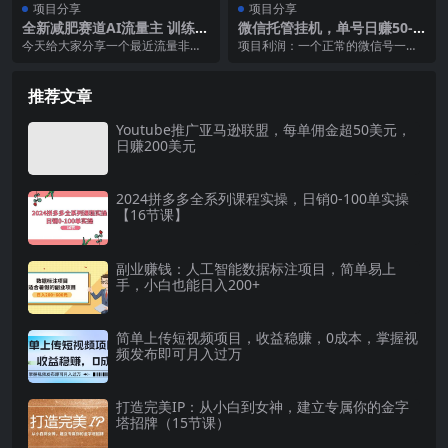
项目分享
项目分享
全新减肥赛道AI流量主 训练营
微信托管挂机，单号日赚50-8
变现玩法教程，小白轻松上
0，项目操作简单（附无限注
今天给大家分享一个最近流量非常
项目利润：一个正常的微信号一天
手，月入10000
册实名微信号教程）
火爆，而且又属于比较冷门的一个
收益50~80元。你拥有10个微信号
蓝海赛道新玩法，可以...
进行挂机，日收...
推荐文章
Youtube推广亚马逊联盟，每单佣金超50美元，
日赚200美元
2024拼多多全系列课程实操，日销0-100单实操
【16节课】
副业赚钱：人工智能数据标注项目，简单易上
手，小白也能日入200+
简单上传短视频项目，收益稳赚，0成本，掌握视
频发布即可月入过万
打造完美IP：从小白到女神，建立专属你的金字
塔招牌（15节课）