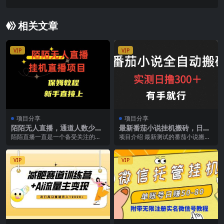
无限制
相关文章
VIP
VIP
项目分享
项目分享
陌陌无人直播，通道人数少，
最新番茄小说挂机搬砖，日撸
新手容易上手
300＋！有手就行，可矩阵放
陌陌直播一直是一个备受关注的小
项目介绍 最新测试的番茄小说搬
大
众领域，特别是在陌陌这个平台，
砖，纯自撸玩法，只需脚本软件一
用户涌入速度迅猛，男...
键全自动操作，完全解...
VIP
VIP