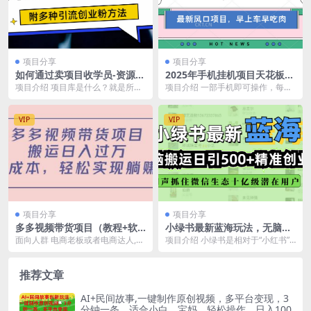
项目分享
项目分享
如何通过卖项目收学员-资源站
2025年手机挂机项目天花板，
合集网站 全网项目库变现-附
轻松日入1000+，副业兼职不
项目介绍 项目库是什么？就是所有
项目介绍 一部手机即可操作，每天
多种引流创业粉方法
二之选
资源站，里面集齐了全网各种项目
抽出1个小时时间轻松日入1000+，
课程，这种卖课程卖...
这个挂机项目...
VIP
VIP
项目分享
项目分享
多多视频带货项目（教程+软
小绿书最新蓝海玩法，无脑搬
件）
运日引500+精准创业粉，闷声
面向人群 电商老板或者电商达人,
项目介绍 小绿书是相对于“小红书”
抓住微信生态十亿级潜在用户
新手小白从0到1链接启动, 电商老鸟
来说的，它的界面和小红书的界面
从1到10...
类似，是公众平台...
推荐文章
AI+民间故事,一键制作原创视频，多平台变现，3
分钟一条，适合小白，宝妈，轻松操作，日入100