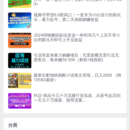
0+
视频号带货6.0新风口！一套专为小白设计的新玩
法，暴力起号，第二天就能躺赚收益
2024得物搬砖副业首选一单利润几十上百不等小
白闭眼当天即可上手见收益
引流哥蓝海暴力躺赚项目：无需发圈无需引流无
需售后，每单赚50-500（教程+线报群)
最新右豹地铁跑酷小说推文变现，日入2000 （附
1058G素材）
抖店-商品卡几十万流量打造实战，从新号起店到
一天几十万搜索、推荐流量…
分类