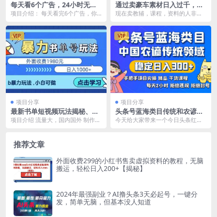
每天看6个广告，24小时无限
通过卖豪车素材日入过千，空
翻倍躺赚，web3.0新平
手套白狼！简单重复操作，全
项目介绍： 每天看完6个广告，你
现在卖教辅，课程，资料的人非常
台！！免费玩！！早布局…
套引流流程.！
只需挂机啥都不用管，就能获得升
非常多，非常卷而且价格也透明！
值，甚至翻倍的收益...
是时候转变思路,开拓...
VIP
VIP
项目分享
项目分享
最新书单短视频玩法揭秘、玩
头条号蓝海类目传统和农谚领
好一天轻松4位数、简单暴利
域实操精品课程拒绝违规封号
项目介绍 流量大，国内国外 制作简
今天给大家带来一个今日头条红利
稳定日入300
单，时间少 多平台多号，手机即可
蓝海类目，传统领域，农谚领域，
项目操作流程...
简单好操作符合用户群...
推荐文章
外面收费299的小红书售卖虚拟资料的教程，无脑
搬运，轻松日入200+【揭秘】
2024年最强副业？AI撸头条3天必起号，一键分
发，简单无脑，但基本没人知道