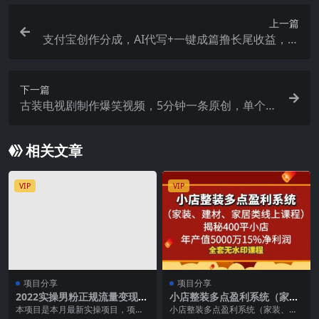
上一篇
支付宝创作分成，AI代写+一键成篇撸长尾收益，轻
松月入过万
下一篇
古装电视剧制作爆笑视频，5分钟一条原创，单个作
品收益500+
相关文章
VIP
VIP
项目分享
项目分享
2022实操男粉正规流量变现项
小店整装多点盈利系统（家
目，一台手机即可 当天就能出
装、建材、家居类线上课
本项目是本月最新实操项目，项目
小店整装多点盈利系统（家装、建