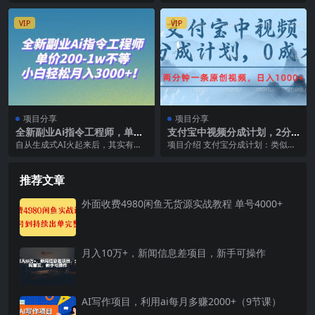
单【视频课程】
程），揭秘400平小店年产值5
原理是引男粉，然后把相关的产品
材、家居类线上课程），揭秘400
000万15%净利润
卖给他们，产品是虚拟...
平小店年产值500...
VIP
VIP
项目分享
项目分享
全新副业Ai指令工程师，单价
支付宝中视频分成计划，2分
200-1w不等，小白轻松月入3
钟一条原创视频，轻松日入10
自从生成式AI火起来后，其实有一
项目介绍 支付宝分成计划：类似于
000 ！
00+
个即将爆火但大部分人还不知道的
抖音的中视频伙伴计划，创作者按
职业诞生 了：AI...
要求发布短视频，有...
推荐文章
外面收费4980闲鱼无货源实战教程 单号4000+
月入10万+，新闻信息差项目，新手可操作
AI写作项目，利用ai每月多赚2000+（9节课）