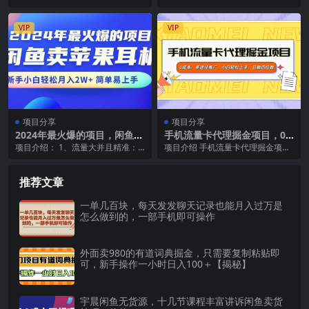
材 工具）
+，附超详细操作手册
具批量生成AI美女，进行全自动多
分享的项目是公众号文章留言功能
重变现，躺赚收...
代开通项目， 学习本...
VIP
VIP
项目分享
项目分享
2024年最火爆的项目，闲鱼卖
手机流量卡代理掘金项目，0
苹果耳机，新手小白轻松月入
成本，多途径推广，小白轻松
项目介绍： 1、流量大并且精准：
项目介绍 手机流量卡代理掘金项目
2W+简单易上手
上手，日躺四位数
阿里旗下的二手交易平台，所有用
是由四大运营商发起的有奖推广活
户都是冲着购物来...
动，旨在开发新用户...
推荐文章
一单几百块，每天发发聊天记录也能月入过万是
怎么做到的，一部手机即可操作
外面卖980的有道词典掘金，只需要复制粘贴即
可，新手操作一小时日入100＋【揭秘】
宇晨闲鱼无货源，十几节课程丰富讲诉闲鱼卖货