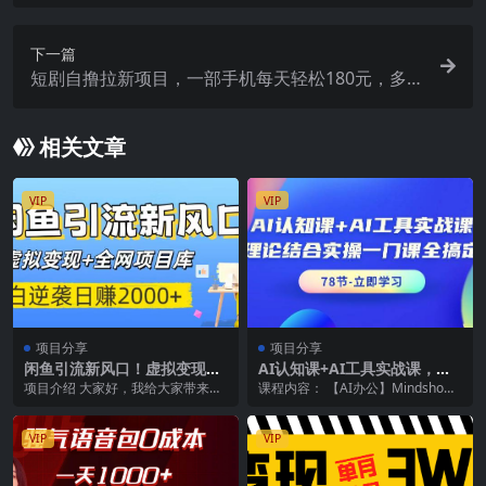
多种变现轻松月入过万
下一篇
短剧自撸拉新项目，一部手机每天轻松180元，多
手机多收益
相关文章
VIP
VIP
项目分享
项目分享
闲鱼引流新风口！虚拟变现
AI认知课+AI工具实战课，理
+全网项目库，小白逆袭日赚2
论结合实操一门课全搞定（78
项目介绍 大家好，我给大家带来的
课程内容： 【AI办公】Mindshow
000+
节课）
项目叫做：闲鱼引流掘金，虚拟变
将内容草稿快速生成PPT.mp4 【A
现新玩法，配合全网...
I...
VIP
VIP