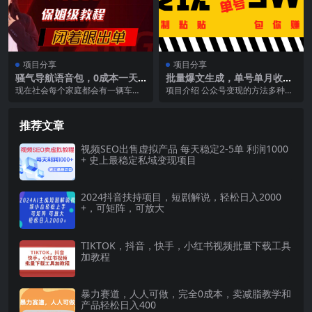
项目分享
项目分享
骚气导航语音包，0成本一天1
批量爆文生成，单号单月收益
000+，闭着眼出单，保姆级教
3w＋
现在社会每个家庭都会有一辆车，
项目介绍 公众号变现的方法多种多
程
基本上都是出门必开车，拿我来
样，今天我来为大家介绍其中一种
说，出门不开导航我是寸...
—流量变现 过去，...
推荐文章
视频SEO出售虚拟产品 每天稳定2-5单 利润1000
+ 史上最稳定私域变现项目
2024抖音扶持项目，短剧解说，轻松日入2000
+，可矩阵，可放大
TIKTOK，抖音，快手，小红书视频批量下载工具
加教程
暴力赛道，人人可做，完全0成本，卖减脂教学和
产品轻松日入400