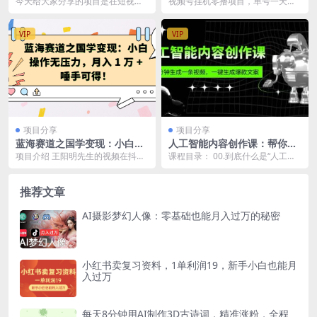
今天给大家分享的项目是在短视频
视频号挂机零撸项目，单号一天收
久，公域私域双变现
就越高！
平台做谐音情侣头像项目，这个项
益3-6米，帐号越多收益就越高！
目做的人不多，重点是...
VIP
VIP
项目分享
项目分享
蓝海赛道之国学变现：小白操
人工智能内容创作课：帮你一
作无压力，月入 1 万 + 唾手可
分钟生成一条视频，一键生成
项目介绍 王阳明先生的视频在抖音
课程目录： 00.到底什么是“人工智
得！
爆款文案（7节课）
上异常火爆。通过这些视频，众多
能”？.mp4 01.”人工智能...
人感受到了王阳明先...
推荐文章
AI摄影梦幻人像：零基础也能月入过万的秘密
小红书卖复习资料，1单利润19，新手小白也能月
入过万
每天8分钟用AI制作3D古诗词，精准涨粉，全程