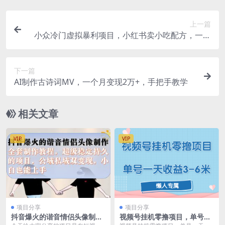
上一篇
小众冷门虚拟暴利项目，小红书卖小吃配方，一部
手机无脑搬运轻松月入过万
下一篇
AI制作古诗词MV，一个月变现2万+，手把手教学
相关文章
VIP
VIP
项目分享
项目分享
抖音爆火的谐音情侣头像制作
视频号挂机零撸项目，单号一
全套制作教程，超级稳定持
天收益3-6米，帐号越多收益