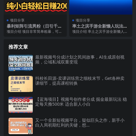
项目分享
项目分享
暴利矩阵引流男粉（日引千
率土之滨手游全新懒人玩法，
粉），零成本高客单高转化，
一单30，小白一部手机无脑操
项目介绍 项目非常简单粗暴，可以
项目介绍 率土之滨手游全新懒人玩
纯小白轻松日赚2000+
作，日入3000+轻轻松松
说是男粉变现的天花板项目，至今
法，一单30，小白一部手机无脑操
没有任何一个男粉变...
作，日入3000...
推荐文章
最新视频号分成计划之民间故事，AI生成原创视
频，公域私域双重变现
抖校长田源-卖课训练营之细枝末节，Get各种卖
课细节，提高课程转换
【蓝海项目】视频号创作者分成 掘金最新玩法 稳
定每天撸500米 适合新人小白
又一个全新短视频平台，疑似巨头之作，新手小
白入局初期红利的关键，想…