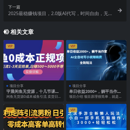
下一篇
2025最稳赚钱项目，2.0版AI代写，时间自由，无需
引流，轻松上手，单人一日200-800+
相关文章
VIP
VIP
项目分享
项目分享
宇晨闲鱼无货源，十几节课程
单日收益2000+，躺平当作
丰富讲诉闲鱼卖货技巧，价值
家，AI全自动写小说赚稿费，
闲鱼无货源0成本咸鱼引流 卖货日
项目介绍 项目原理很简单，就是通
6980
全新玩法
入500-1000。总共十几节课程，讲
过AI工具，一键生成百万字小说，
的比较多，...
上传到小说平台。...
VIP
VIP