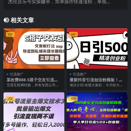
杰伦音乐号实操赚米，简单操作快速涨粉，单视频
入米2000 【教程 素材】
相关文章
VIP
VIP
引流推广
引流推广
某收费888-S搭子交友引流，
最新抖音引流创业粉模板！几
交友粉打法 sop，导流到私域
分钟一个视频，非常暴力，小
无需互联网经验，所有东西公司陪
项目介绍 哈喽大家好，今天给大家
实现长期稳定盈利
白直接可上手操作！
跑，从话术，再到风控再到打进来
哦带来的项目是最新抖音引流创业
的粉回收等等R...
粉，几分钟一个视频...
VIP
VIP