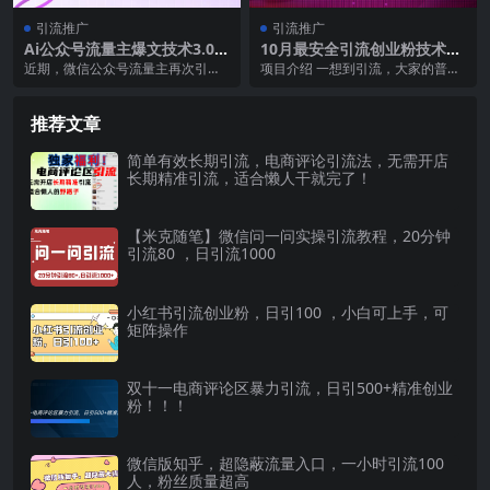
引流推广
引流推广
Ai公众号流量主爆文技术3.0，
10月最安全引流创业粉技术，
批量输出爆文，引流变现两不
利用他人的好奇心，全网引流
近期，微信公众号流量主再次引起
项目介绍 一想到引流，大家的普遍
误，多号操作…
精准“求带粉”，不封号、不废
了人们的关注。这其中有三个原因:
想法就是去发视频自热、或者去评
号，有操作就有流量，单人单
首先，公众号改变了...
论区截留，但是你从...
日引流500+创业粉
推荐文章
简单有效长期引流，电商评论引流法，无需开店
长期精准引流，适合懒人干就完了！
【米克随笔】微信问一问实操引流教程，20分钟
引流80 ，日引流1000
小红书引流创业粉，日引100 ，小白可上手，可
矩阵操作
双十一电商评论区暴力引流，日引500+精准创业
粉！！！
微信版知乎，超隐蔽流量入口，一小时引流100
人，粉丝质量超高