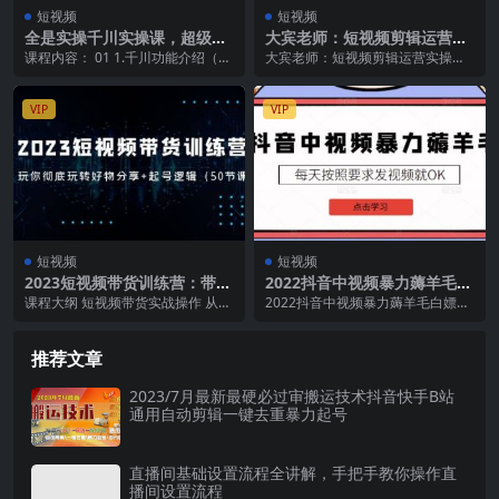
短视频
短视频
全是实操千川实操课，超级带
大宾老师：短视频剪辑运营实
货控流，直播带货 千川全面实
操班，0基础教学七天入门到
课程内容： 01 1.千川功能介绍（深
大宾老师：短视频剪辑运营实操
战打法
精通
度认识千川）.mp4 022.千川的计费
班，0基础教学七天入门到精通 课
方...
程介绍 用简单的方法...
VIP
VIP
短视频
短视频
2023短视频带货训练营：带你
2022抖音中视频暴力薅羊毛白
彻底玩转好物分享 起号逻辑
嫖项目：新号每天20块，老号
课程大纲 短视频带货实战操作 从好
2022抖音中视频暴力薅羊毛白嫖项
（50节课）
几天几百块，可多号
物分享号的定位 到选品逻辑 到精准
目：新号每天20块，老号几天几百
流量获取 到...
块，可多号 自...
推荐文章
2023/7月最新最硬必过审搬运技术抖音快手B站
通用自动剪辑一键去重暴力起号
直播间基础设置流程全讲解，手把手教你操作直
播间设置流程