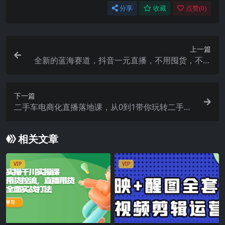
分享
收藏
点赞(
0
)
上一篇
全新的蓝海赛道，抖音一元直播，不用囤货，不用
出镜，照读话术也能20w 月销量【揭秘】
下一篇
二手车电商化直播落地课，从0到1带你玩转二手车
直播
相关文章
VIP
VIP