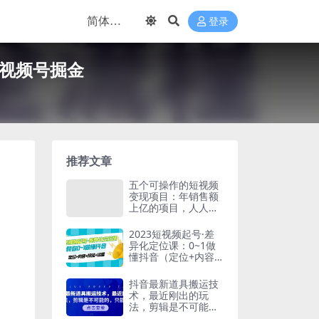
登录
在视频号掘金
推荐文章
五个可操作的短视频
变现项目：年销售额
上亿的项目，人人能
复制
2023短视频起号·差
异化定位课：0~1做
懂抖音（定位+内容
+投流+运营）
抖音最新道具搬运技
术，最近刚出的玩
法，剪辑是不可能
的，只能搬运