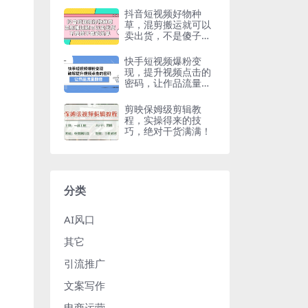
抖音短视频好物种
草，混剪搬运就可以
卖出货，不是傻子都
能出单
快手短视频爆粉变
现，提升视频点击的
密码，让作品流量翻
倍
剪映保姆级剪辑教
程，实操得来的技
巧，绝对干货满满！
分类
AI风口
其它
引流推广
文案写作
电商运营