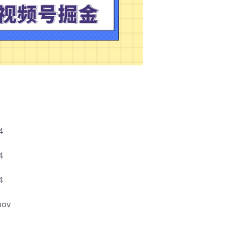
4
4
4
ov