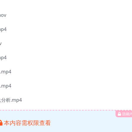
ov
p4
v
p4
mp4
mp4
分析.mp4
隐藏
本内容需权限查看