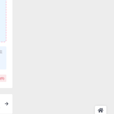
盗
(
0
)