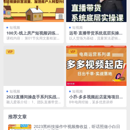
短视频
短视频
100天-线上房产短视频训练
远哥·直播带货系统底层实操
营，用短视频获客流量，加速
课，助你更快突破从0~1，爆
课程内容： 第01节实用文案框架拆
以人货场为基础，流量算法逻辑为
房产人转型升级
爆爆！
解.mp4 第02节KK押韵技巧.mp4 第
核心 课程大纲： 模块一：做好直播
0...
带货5大底层逻辑...
VIP
VIP
短视频
短视频
2022直播间操盘手系列实战课
小乔-多多视频起店蓝海项目：
程：知识付费账号日均场观10
日出千单实战落地（价值299
颖儿爱慕介绍： 1、团队直播带货
8年电商经验，某多优质讲师
万 (21节视频课)
元）
月业绩2.3亿一个月 2、代播和服务
多个头部账号...
推荐文章
2023黑科技操作中视频撸收益，听话照做小白日