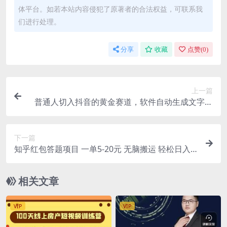
体平台。如若本站内容侵犯了原著者的合法权益，可联系我
们进行处理。
分享
收藏
点赞(
0
)
上一篇
普通人切入抖音的黄金赛道，软件自动生成文字动
画视频 3天15个作品涨粉5000
下一篇
知乎红包答题项目 一单5-20元 无脑搬运 轻松日入1
00
相关文章
VIP
VIP