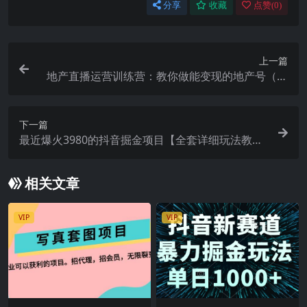
分享
收藏
点赞(
0
)
上一篇
地产直播运营训练营：教你做能变现的地产号（直
播运营实操 投放 变现合集）
下一篇
最近爆火3980的抖音掘金项目【全套详细玩法教
程】
相关文章
VIP
VIP