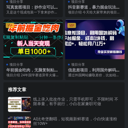
项目分享
项目分享
写真套图项目：抄作业可以获
抖音新赛道，暴力掘金玩法，
利的项目。招代理，招会员，
单日1000+
又是这个现成包装一下拿来抄作业
项目介绍 今天给大家带来的项目是
无限裂变变现
可以获利的项目。招代理，招会
《抖音新赛道，暴力掘金玩法，单
员，无限裂变。 附带有...
日1000+》 ①...
VIP
VIP
项目分享
项目分享
年前掘金吃肉，无脑复制粘
信息差项目，利用国外解码平
贴，单日1000+，一分钟一条
台掘金，成本1块钱，利润10
项目介绍 24年国学赛道异常火爆，
通过外国网站赚取差价，比如咱们
作品，新人当天变现
，轻松月入1万
变现能力极强，大家想做却无从下
利用俄罗斯解码平台，去进行批
手。这个赛道很多...
发，或者注册，大量生产...
推荐文章
线上录入批改作业，只需手机即可，不限时间 不
限单量，有手就行，小白在家兼职可做
AI比奇堡翻唱，短视频新鲜赛道，小白快速涨粉
丝10W+