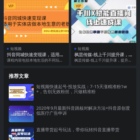
技巧
0到1...
何运用实拍与动画...
VIP
VIP
短视频
短视频
抖音同城快速变现课，适用于
枫芸传媒-线上千川提升课，提
实体店做本地生意的老板
升千川认知，提升千川投放效
课程内容包括本地生活的不同玩
枫芸传媒-线上千川提升课，提升千
果
法、同城抖音账号如何快速的搭
川认知，提升千川投放效果 课程目
建、点找到性价比高的KO...
录： ​手把手教...
推荐文章
短视频快速起号·投放实战：7-15天涨精准粉1w
+，告别无效粉丝，只做精准粉
2020年9月最新抖音跳核对解决方法+抖音原创度
低医疗广告申诉
直播带货起号玩法，带你玩转抖音直播带货