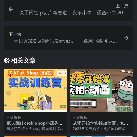
上一篇
快手网红ip切片新赛道，竞争小事，适合小白 2023
蓝海项目
下一篇
一天日入300 ,VX音乐最新玩法，一单利润率可达9
9%
相关文章
VIP
VIP
短视频
短视频
疯人院TikTok Shop小店先疯
从零开始学实拍加动画，实拍
训练营，开启2022年海外小店
加动画创意教程（49节视频
疯人院TikTok Shop小店先疯训练
2023从零开始学：实拍加动画课是
带货，从0到1掌握TK小店运营
课）
营，开启2022年海外小店带货，从
一门综合性课程，旨在教授学员如