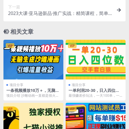
下一篇
2023大课·亚马逊新品·推广实战：精简课程，简单
粗暴
相关文章
VIP
VIP
项目分享
项目分享
一条视频播放10万＋，无脑生
一单利润20-30，日入四位
成沙雕漫画，引爆流量收益
数，空手套白狼，只要做就能
项目介绍 沙雕动画一直都是很火的
最强赚差价玩法，一天100单，一
赚，简单无套路
一个领域，而且现在它内容更新
单利润20-30，只要做就能赚，简单
奇，直接把短剧内容搬...
无套路
VIP
VIP