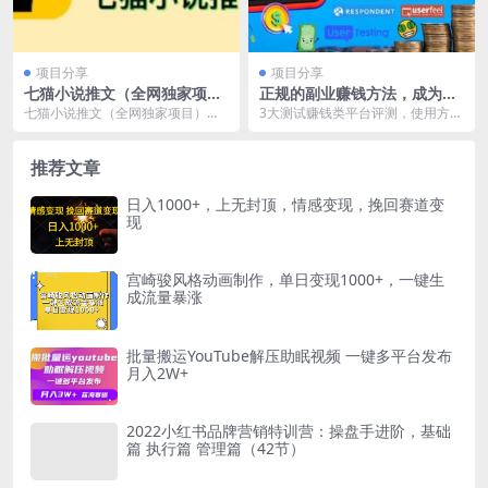
项目分享
项目分享
七猫小说推文（全网独家项
正规的副业赚钱方法，成为网
目），个人工作室可批量做
站测试员，每个任务奖励最高
七猫小说推文（全网独家项目），
3大测试赚钱类平台评测，使用方法
【详细教程 技术指导】
可赚150美元
现在做的人还是比较少的，拉新率
简介 ，不限国家，收款方便，不占
还是挺高的。 小说推...
用时间，适合业余...
推荐文章
日入1000+，上无封顶，情感变现，挽回赛道变
现
宫崎骏风格动画制作，单日变现1000+，一键生
成流量暴涨
批量搬运YouTube解压助眠视频 一键多平台发布
月入2W+
2022小红书品牌营销特训营：操盘手进阶，基础
篇 执行篇 管理篇（42节）