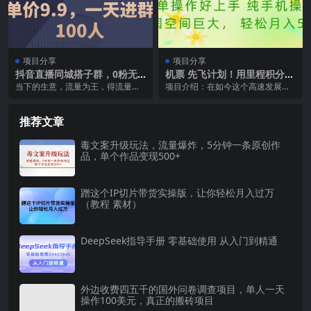
项目分享
项目分享
抖音直播同城搭子群，0粉无
机票 先飞计划！用里程积分
需露脸，单价9.9，一天进群1
兑换机票售卖赚差价 纯手机操
当下的生意，流量为王，得流量者
项目介绍：在如今这个高速发展的
00人
作 小白月入5万+
得天下，谁能低成本大规模获取流
时代，交通方式的变迁可以说是日
量，谁掌握了赚钱的密...
新月异。从曾经的马车...
推荐文章
毒文案升级玩法，流量爆炸，5分钟一条原创作
品，单个作品变现500+
蹭这个IP切片带货实操版，让你轻松月入过万
（教程 素材）
DeepSeek指导手册 零基础使用 从入门到精通
外边收费四五千的国外问卷调查项目，单人一天
操作100美元，真正的搬砖项目