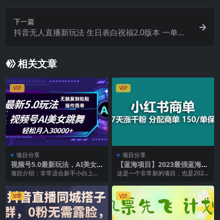
下一篇
抖音无人直播新玩法 生日表白祝福2.0版本 一单利
润10-20元(模板 软件 教程)
相关文章
VIP
VIP
项目分享
项目分享
视频号5.0最新玩法，AI美女
【蓝海项目】2023最强蓝海项
跳舞，轻松月入30000+
目，小红书商单项目，没有之
项目介绍：非常适合新手小白上手
这是一个非常新的项目，也是2023
一！
操作的蓝海项目，最新玩法，流量
最大蓝海。 可以说是小红书目前最
池巨大，复制粘贴即可...
蓝海的项目，没...
VIP
VIP